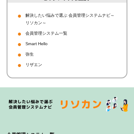
解決したい悩みで選ぶ 会員管理システムナビ～
リソカン～
会員管理システム一覧
Smart Hello
弥生
リザエン
システム名
1年目費用目安
システム名
1年目費用目安
Prius Pro
18,700円
0円
内訳
MiiT+
内訳
公式サイトを
メル
初期費用：5,500円
初期費用：0円
見る
月額費用：1,100円
月額費用：0円
公式サイトを
※MiiT+を利用した決済
見る
がある場合のみ、1決済
Ambassador
353,760円
ごとにシステム利用料
Relations Tool