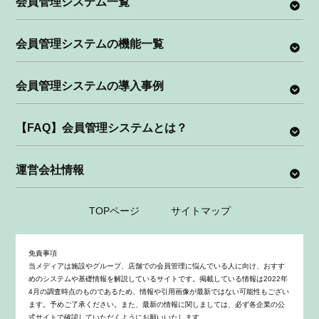
会員管理システム一覧
が発生
内訳
初期費用：0円
168,000円～
スマートコア
メル
公式サイトを
月額費用：29,480円
会員管理システムの機能一覧
見る
※クラウドプラン
内訳
公式サイトを
初期費用：0円
見る
会員管理システムの導入事例
月額費用：14,000円～
WEBCAS CRM
400,000円～
※スタンダードプラン
【FAQ】会員管理システムとは？
300,000円
内訳
公式サイトを
SMOOSY
メル
初期費用：100,000円
見る
内訳
月額費用：25,000円～
運営会社情報
初期費用：0円
公式サイトを
月額費用：25,000円 ※
見る
スタンダードプランか
TOPページ
サイトマップ
つ200名以下
免責事項
当メディアは施設やグループ、店舗での会員管理に悩んでいる人に向け、おすす
めのシステムや基礎情報を解説しているサイトです。掲載している情報は2022年
4月の調査時点のものであるため、情報や引用画像が最新ではない可能性もござい
ます。予めご了承ください。また、最新の情報に関しましては、必ず各企業の公
式サイトで確認していただくようにお願いいたします。