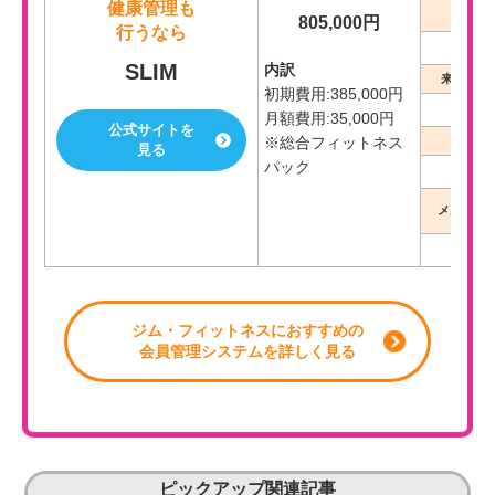
健康管理も
予約
805,000円
行うなら
SLIM
内訳
来場・入
初期費用:385,000円
月額費用:35,000円
公式サイトを
※総合フィットネス
POS
見る
パック
メルマガ・
-
ジム・フィットネスにおすすめの
会員管理システムを詳しく見る
ピックアップ関連記事