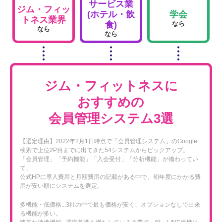
サービス業
ジム・フィッ
(ホテル・飲
学会
トネス業界
なら
食)
なら
なら
ジム・フィットネスに
おすすめの
会員管理システム3選
【選定理由】2022年2月1日時点で「会員管理システム」のGoogle
検索で上位2P目までに出てきた54システムからピックアップ。
「会員管理」「予約機能」「入会受付」「分析機能」が備わってい
て、
公式HPに導入費用と月額費用の記載がある中で、初年度にかかる費
用が安い順にシステムを選定。
多機能・低価格...3社の中で最も価格が安く、オプションなしで出来
る機能が多い。