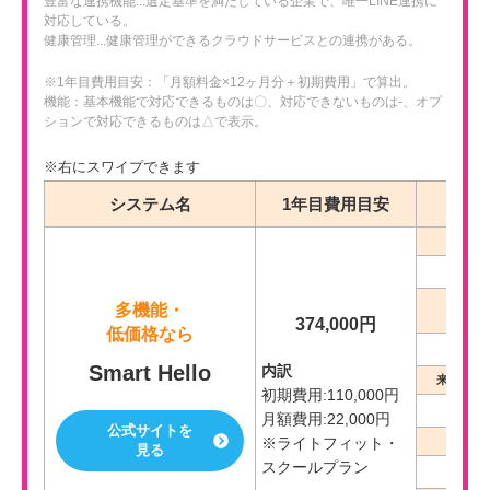
豊富な連携機能...選定基準を満たしている企業で、唯一LINE連携に
対応している。
健康管理...健康管理ができるクラウドサービスとの連携がある。
※1年目費用目安：「月額料金×12ヶ月分＋初期費用」で算出。
機能：基本機能で対応できるものは〇、対応できないものは-、オプ
ションで対応できるものは△で表示。
システム名
1年目費用目安
会員
多機能・
予約
374,000円
低価格なら
Smart Hello
内訳
来場・入
初期費用:110,000円
月額費用:22,000円
公式サイトを
※ライトフィット・
POS
見る
スクールプラン