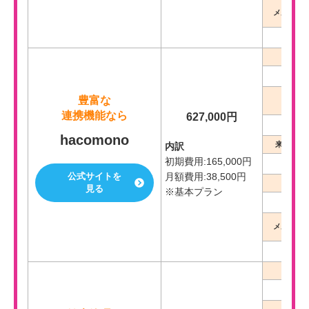
メルマガ・
-
会員
豊富な
予約
連携機能なら
627,000円
hacomono
来場・入
内訳
初期費用:165,000円
公式サイトを
月額費用:38,500円
POS
見る
※基本プラン
メルマガ・
会員